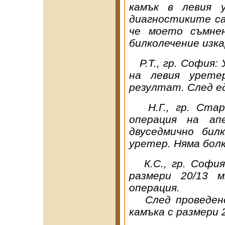
камък в левия 
диагностиките са
че моето съмнен
билколечение изка
Р.Т., гр. София:
на левия урете
резултат. След е
Н.Г., гр. Стара
операция на ап
двуседмично бил
уретер. Няма болк
К.С., гр. София:
размери 20/13 
операция.
След проведено 
камъка с размери 