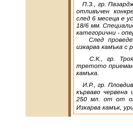
П.З., гр. Пазард
отливъчен конкр
след 6 месеца е у
18/6 мм. Специал
категорични - опе
След проведено
изкарва камъка с 
С.К., гр. Троян
третото приема
камъка.
И.Р., гр. Пловдив
кърваво червена
250 мл. от от 
Изкарва камък, ур