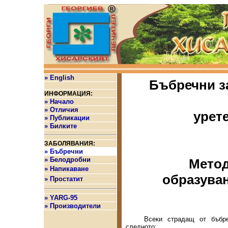
» English
Бъбречни
з
ИНФОРМАЦИЯ:
» Начало
» Отличия
урет
» Публикации
»
Билките
ЗАБОЛЯВАНИЯ:
» Бъбречн
и
» Белодробн
и
Метод
» Напикаване
образуван
» Простатит
» YARG-95
» Производители
Всеки страдащ от бъбр
следното: