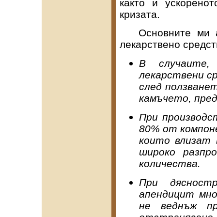
както и ускоренот
кризата.
Основните ми ар
лекарствено средст
В случаите,
лекарствени ср
след ползване
камъчето, пред
При производс
80% от компон
които влизат
широко разпр
количества.
При дясност
апендицит мно
не веднъж п