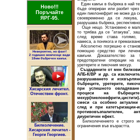
Един камък в бъбрека в най те
Ново!!!
бъде опериран или разбит чрез
Поръчайте
един пиелонефрит не може да се
ЯРГ-95.
своевременно да се лекува,
разрушава бъбрека, респективно
Още нещо. Установено е малк
то трябва да се "атакува", за
след време става голямо, 
намеса, а понякога и премахване
Абсолютно погрешно е станов
помощно средство при лечен
Невероятно, но факт!
2 годишно момченце вади
камъни. Доказателство за 
18мм бъбречен камък.
предотвратени операции на к
уретерите и пикочния мехур.
Създадените от мен билкови
АЛБ-К/ВР и др. са изключит
разрушаването и изхвърля
бъбреците, уретерите, пико
при успешното овладяване
Хисарския лечител.
процеси на бъбреци
Отечествен фронт.
мехур(пиелонефрити,цистит
смеси са особено актуални 
след и при катетъризации-и
противовъзпалителен, ан
диуретичен ефект.
Билколечението е строго ин
Билколечение.
ограничения във възрастта.
Хисарския лечител -
Георги Георгиев.