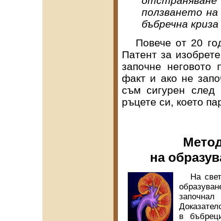
отстраняване
ползването н
бъбречна криза
Повече от 20 год
Патент за изобрете
започне неговото 
факт и ако не запо
съм сигурен след
ръцете си, което па
Метод
на образув
На светов
образува
започнал
Доказателс
в бъбрец