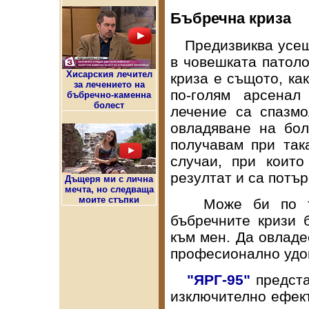
Бъбречна криза
Предизвиква усеща
в човешката патоло
Хисарския лечител
криза е същото, ка
за лечението на
по-голям арсенал
бъбречно-каменна
болест
лечение са спазмо
овладяване на бо
получавам при така
случаи, при коит
резултат и са потъ
Дъщеря ми с лична
мечта, но следваща
моите стъпки
Може би по т
бъбречните кризи 
към мен. Да овладе
професионално удо
"ЯРГ-95"
предста
изключително ефект